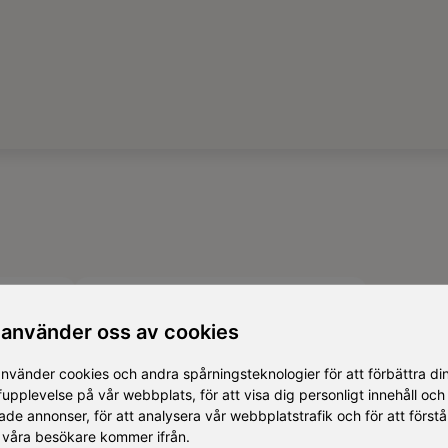
on
Unlimited Delight
 använder oss av cookies
229 kr
använder cookies och andra spårningsteknologier för att förbättra di
fupplevelse på vår webbplats, för att visa dig personligt innehåll och
200+ produkter
tade annonser, för att analysera vår webbplatstrafik och för att förstå
Gratis kuvert
 våra besökare kommer ifrån.
Inget utgångsdatum