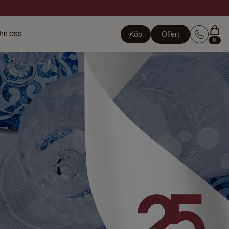
m oss
Köp
Offert
0