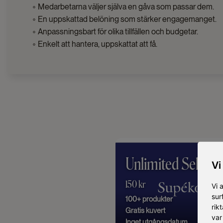
◦ Medarbetarna väljer själva en gåva som passar dem.
◦ En uppskattad belöning som stärker engagemanget.
◦ Anpassningsbart för olika tillfällen och budgetar.
◦ Enkelt att hantera, uppskattat att få.
Unlimited Selecti
Vi
150 kr
Vi 
sur
100+ produkter
rik
Gratis kuvert
var
Inget utgångsdatum