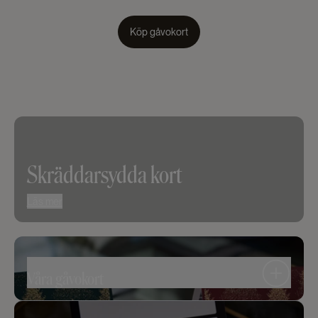
Köp gåvokort
Skräddarsydda kort
Läs mer
Våra gåvokort
Vi vet att rätt gåva gör skillnad. Med Supékort får ni en