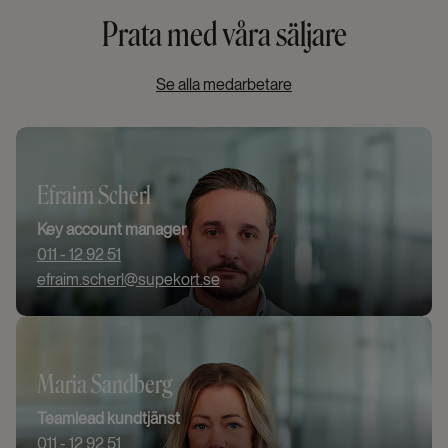
Prata med våra säljare
Se alla medarbetare
Efraim Scherl
Key account manager
011 - 12 92 51
efraim.scherl@supekort.se
Maria Sandberg
Teamlead kundtjänst
011 - 12 92 51