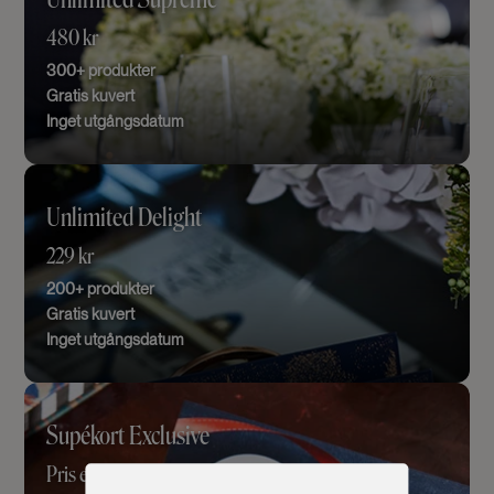
480 kr
300+ produkter
Gratis kuvert
Inget utgångsdatum
Unlimited Delight
229 kr
200+ produkter
Gratis kuvert
Inget utgångsdatum
Supékort Exclusive
Pris efter budget