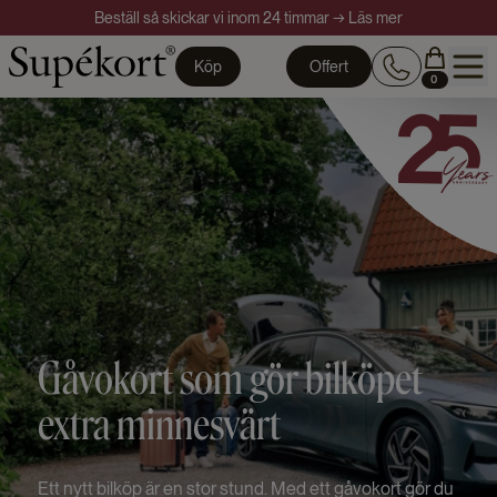
Beställ så skickar vi inom 24 timmar → Läs mer
Köp
Offert
0
Gåvokort som gör bilköpet
extra minnesvärt
Ett nytt bilköp är en stor stund. Med ett gåvokort gör du