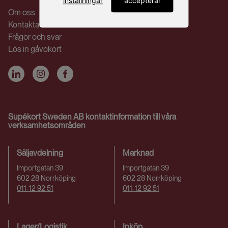
inställningar
accepterar
Om oss
Kontakta oss
Frågor och svar
Lös in gåvokort
Supékort Sweden AB kontaktinformation till våra
verksamhetsområden
Säljavdelning
Marknad
Importgatan 39
Importgatan 39
602 28 Norrköping
602 28 Norrköping
011-12 92 51
011-12 92 51
Lager/Logistik
Inköp