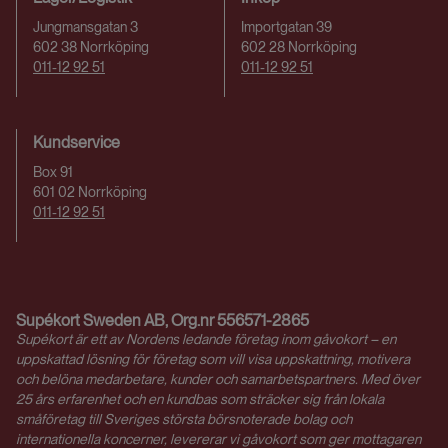
Jungmansgatan 3
Importgatan 39
602 38 Norrköping
602 28 Norrköping
011-12 92 51
011-12 92 51
Kundservice
Box 91
601 02 Norrköping
011-12 92 51
Supékort Sweden AB,
Org.nr
556571-2865
Supékort är ett av Nordens ledande företag inom gåvokort – en
uppskattad lösning för företag som vill visa uppskattning, motivera
och belöna medarbetare, kunder och samarbetspartners. Med över
25 års erfarenhet och en kundbas som sträcker sig från lokala
småföretag till Sveriges största börsnoterade bolag och
internationella koncerner, levererar vi gåvokort som ger mottagaren