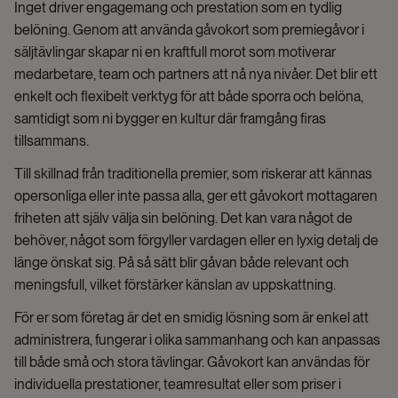
Inget driver engagemang och prestation som en tydlig
belöning. Genom att använda gåvokort som premiegåvor i
säljtävlingar skapar ni en kraftfull morot som motiverar
medarbetare, team och partners att nå nya nivåer. Det blir ett
enkelt och flexibelt verktyg för att både sporra och belöna,
samtidigt som ni bygger en kultur där framgång firas
tillsammans.
Till skillnad från traditionella premier, som riskerar att kännas
opersonliga eller inte passa alla, ger ett gåvokort mottagaren
friheten att själv välja sin belöning. Det kan vara något de
behöver, något som förgyller vardagen eller en lyxig detalj de
länge önskat sig. På så sätt blir gåvan både relevant och
meningsfull, vilket förstärker känslan av uppskattning.
För er som företag är det en smidig lösning som är enkel att
administrera, fungerar i olika sammanhang och kan anpassas
till både små och stora tävlingar. Gåvokort kan användas för
individuella prestationer, teamresultat eller som priser i