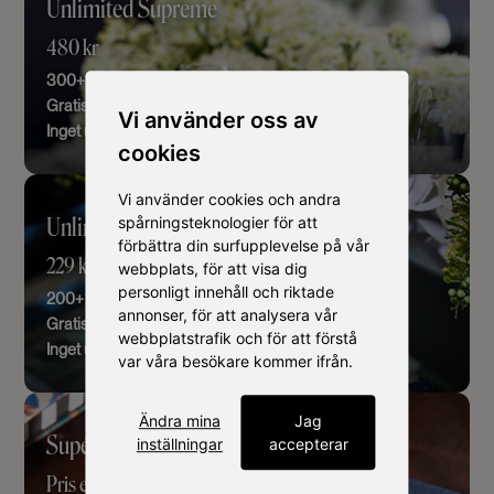
Unlimited Supreme
480 kr
300+ produkter
Gratis kuvert
Vi använder oss av
Inget utgångsdatum
cookies
Vi använder cookies och andra
Unlimited Delight
spårningsteknologier för att
förbättra din surfupplevelse på vår
229 kr
webbplats, för att visa dig
personligt innehåll och riktade
200+ produkter
annonser, för att analysera vår
Gratis kuvert
webbplatstrafik och för att förstå
Inget utgångsdatum
var våra besökare kommer ifrån.
Ändra mina
Jag
Supékort Exclusive
inställningar
accepterar
Pris efter budget