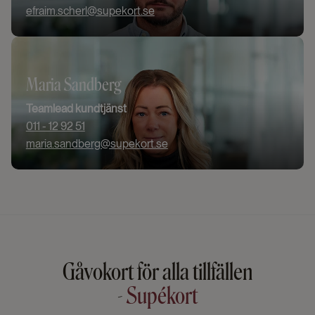
efraim.scherl@supekort.se
Maria Sandberg
Teamlead kundtjänst
011 - 12 92 51
maria.sandberg@supekort.se
Gåvokort för alla tillfällen
-
Supékort