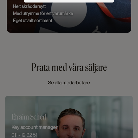
Helt skräddarsytt
Med utrymme för ert varumärke
Eget utvalt sortiment
Prata med våra säljare
Se alla medarbetare
Efraim Scherl
Key account manager
011 - 12 92 51