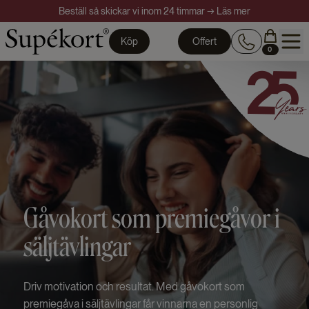
Beställ så skickar vi inom 24 timmar → Läs mer
Köp
Offert
0
Gåvokort som premiegåvor i
säljtävlingar
Driv motivation och resultat. Med gåvokort som
premiegåva i säljtävlingar får vinnarna en personlig